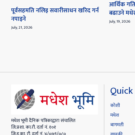
आर्थिक गति
पूर्वसहमति नलिइ सवारीसाधन खरिद गर्न
बढाउने मध
नपाइने
July, 19, 2026
July, 21, 2026
Quick 
कोशी
मधेश
मधेश भूमी दैनिक पत्रिकाद्वारा संचालित
बागमती
जि.प्रशा. का.रौ. दर्ता नं. १०१
जि.हु.का. रौ. दर्ता नं. ४/०७९/०८०
गण्डकी