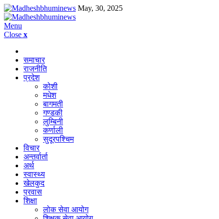
May, 30, 2025
Menu
Close
x
समाचार
राजनीति
प्रदेश
कोशी
मधेश
बागमती
गण्डकी
लुम्बिनी
कर्णाली
सुदूरपश्चिम
विचार
अन्तर्वार्ता
अर्थ
स्वास्थ्य
खेलकुद
प्रवास
शिक्षा
लोक सेवा आयोग
शिक्षक सेवा आयोग