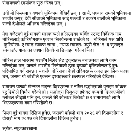
रामायणको छायांकन सुरु गरेका छन्।
उनी यो फिल्ममा रावणको भुमिकामा देखिदैँ छन् । साथै, भगवान रामको भूमिकामा
रणवीर कपूर, देवी सीताको भूमिकामा साई पल्लवी र बजरंग बालीको भूमिकामा
सन्नी देओलले अभिनय गरिरहेका छन् ।
मेगा बजेटको दुई भागको महाकाव्यले हलिउडका चर्चित स्टन्ट निर्देशक गाय
नोरिसलाई कोरियोग्राफ एक्शन सिक्वेन्समा राखेको छ। नोरिसले यस अघि
‘फुरियोसाः ए म्याड म्याक्स सागा’, ‘म्याड म्याक्सः फ्युरी रोड’ र ‘द सुसाइड
स्क्वाड’लगायतका एक्शन सिक्वेन्स डिजाइन गरेका थिए।
नोरिस हाल भारतमा यशसँग मिलेर सेट टुक्राहरू बनाउनका लागि काम
गरिरहेका छन्, जसले भारतीय सिनेमाको ठूला दृष्यको दृष्टिकोणलाई पुनः
परिभाषित गर्न सक्छ। यशसँग नोरिसका केही तस्बिरहरू अनलाइन लिक भएका
छन्, जसमा यो जोडीले एक्सन दृश्यहरूबारे छलफल गरिरहेको देखिन्छ।
रामायण यशको मोन्स्टर माइन्ड क्रिएशन्स र नमित मल्होत्राको प्राइम फोकस
स्टुडियोले निर्माण गरेको हो। मल्होत्रा ​​भिजुअल इफेक्ट कम्पनी डिएनएजीको
ग्लोबल सीईओ पनि हुन, जसले धेरै ओस्कर जितेको छ र रामायणको लागि
भिएफएक्समा काम गरिरहेको छ।
फिल्म दुई भागमा रिलिज हुनेछ, जसको पहिलो भाग २०२६ को दिपावलीमा र
दोस्रो भाग २०२७ को दिपावलीमा रिलिज हुनेछ।
स्रोत: न्यूजकारखाना