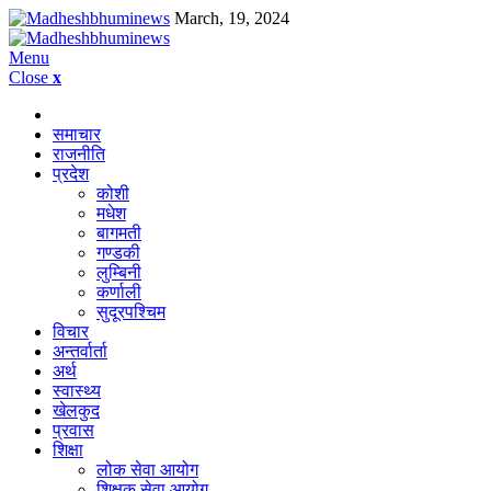
March, 19, 2024
Menu
Close
x
समाचार
राजनीति
प्रदेश
कोशी
मधेश
बागमती
गण्डकी
लुम्बिनी
कर्णाली
सुदूरपश्चिम
विचार
अन्तर्वार्ता
अर्थ
स्वास्थ्य
खेलकुद
प्रवास
शिक्षा
लोक सेवा आयोग
शिक्षक सेवा आयोग