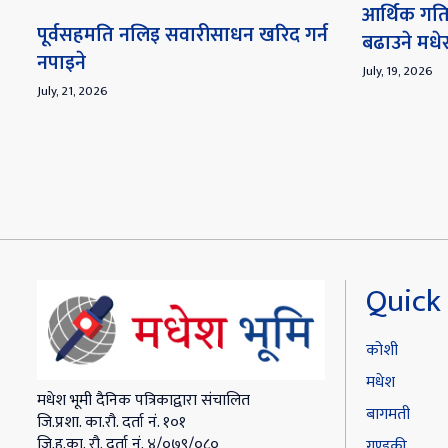
आर्थिक गति
पूर्वसहमति नलिइ सवारीसाधन खरिद गर्न
बढाउने मध
नपाइने
July, 19, 2026
July, 21, 2026
Quick 
कोशी
मधेश
मधेश भूमी दैनिक पत्रिकाद्वारा संचालित
बागमती
जि.प्रशा. का.रौ. दर्ता नं. १०१
जि.हु.का. रौ. दर्ता नं. ४/०७९/०८०
गण्डकी