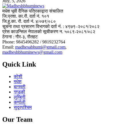
July, 5, 2026
मधेश भूमी दैनिक पत्रिकाद्वारा संचालित
जि.प्रशा. का.रौ. दर्ता नं. १०१
जि.हु.का. रौ. दर्ता नं. ४/०७९/०८०
सूचना तथा प्रसारण विभागको दर्ता नं. : ४९७९–२०८१/२०८२
प्रेस काउन्सिल नेपालको सूचीकरण न. ५०८९-२०८१/०८२
ठेगाना : गौर-३, रौतहट
Phone: 9845496282 / 9819232764
Email:
madhesabhumi@gmail.com
,
madheshbhuminews@gmail.com
Quick Link
कोशी
मधेश
बागमती
गण्डकी
लुम्बिनी
कर्णाली
सुदूरपश्चिम
Our Team