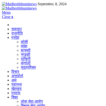
September, 8, 2024
Menu
Close
x
समाचार
राजनीति
प्रदेश
कोशी
मधेश
बागमती
गण्डकी
लुम्बिनी
कर्णाली
सुदूरपश्चिम
विचार
अन्तर्वार्ता
अर्थ
स्वास्थ्य
खेलकुद
प्रवास
शिक्षा
लोक सेवा आयोग
शिक्षक सेवा आयोग