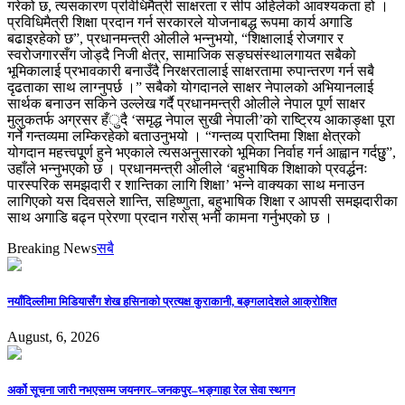
गरेको छ, त्यसकारण प्रविधिमैत्री साक्षरता र सीप अहिलेको आवश्यकता हो ।
प्रविधिमैत्री शिक्षा प्रदान गर्न सरकारले योजनाबद्ध रूपमा कार्य अगाडि
बढाइरहेको छ”, प्रधानमन्त्री ओलीले भन्नुभयो, “शिक्षालाई रोजगार र
स्वरोजगारसँग जोड्दै निजी क्षेत्र, सामाजिक सङ्घसंस्थालगायत सबैको
भूमिकालाई प्रभावकारी बनाउँदै निरक्षरतालाई साक्षरतामा रुपान्तरण गर्न सबै
दृढताका साथ लाग्नुपर्छ ।” सबैको योगदानले साक्षर नेपालको अभियानलाई
सार्थक बनाउन सकिने उल्लेख गर्दै प्रधानमन्त्री ओलीले नेपाल पूर्ण साक्षर
मुलुकतर्फ अग्रसर हँुदै ‘समृद्ध नेपाल सुखी नेपाली’को राष्ट्रिय आकाङ्क्षा पूरा
गर्ने गन्तव्यमा लम्किरहेको बताउनुभयो । “गन्तव्य प्राप्तिमा शिक्षा क्षेत्रको
योगदान महत्त्वपूूर्ण हुने भएकाले त्यसअनुसारको भूमिका निर्वाह गर्न आह्वान गर्दछुु”,
उहाँले भन्नुभएको छ । प्रधानमन्त्री ओलीले ‘बहुभाषिक शिक्षाको प्रवर्द्धनः
पारस्परिक समझदारी र शान्तिका लागि शिक्षा’ भन्ने वाक्यका साथ मनाउन
लागिएको यस दिवसले शान्ति, सहिष्णुता, बहुभाषिक शिक्षा र आपसी समझदारीका
साथ अगाडि बढ्न प्रेरणा प्रदान गरोस् भनी कामना गर्नुभएको छ ।
Breaking News
सबै
नयाँदिल्लीमा मिडियासँग शेख हसिनाको प्रत्यक्ष कुराकानी, बङ्गलादेशले आक्रोशित
August, 6, 2026
अर्को सूचना जारी नभएसम्म जयनगर–जनकपुर–भङ्गाहा रेल सेवा स्थगन