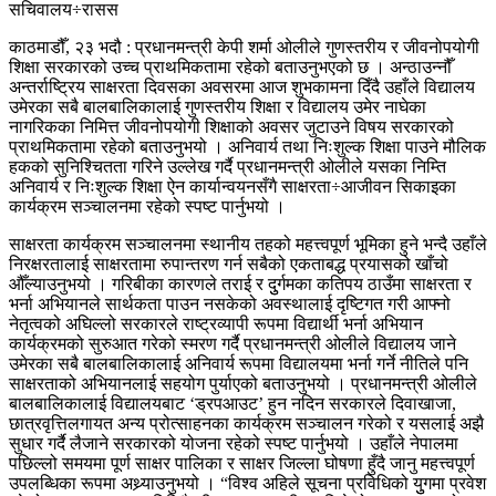
सचिवालय÷रासस
काठमाडौँ, २३ भदौ : प्रधानमन्त्री केपी शर्मा ओलीले गुणस्तरीय र जीवनोपयोगी
शिक्षा सरकारको उच्च प्राथमिकतामा रहेको बताउनुभएको छ । अन्ठाउन्नौँ
अन्तर्राष्ट्रिय साक्षरता दिवसका अवसरमा आज शुभकामना दिँदै उहाँले विद्यालय
उमेरका सबै बालबालिकालाई गुणस्तरीय शिक्षा र विद्यालय उमेर नाघेका
नागरिकका निमित्त जीवनोपयोगी शिक्षाको अवसर जुटाउने विषय सरकारको
प्राथमिकतामा रहेको बताउनुभयो । अनिवार्य तथा निःशुल्क शिक्षा पाउने मौलिक
हकको सुनिश्चितता गरिने उल्लेख गर्दै प्रधानमन्त्री ओलीले यसका निम्ति
अनिवार्य र निःशुल्क शिक्षा ऐन कार्यान्वयनसँगै साक्षरता÷आजीवन सिकाइका
कार्यक्रम सञ्चालनमा रहेको स्पष्ट पार्नुभयो ।
साक्षरता कार्यक्रम सञ्चालनमा स्थानीय तहको महत्त्वपूर्ण भूमिका हुने भन्दै उहाँले
निरक्षरतालाई साक्षरतामा रुपान्तरण गर्न सबैको एकताबद्ध प्रयासको खाँचो
औँल्याउनुभयो । गरिबीका कारणले तराई र दुुर्गमका कतिपय ठाउँमा साक्षरता र
भर्ना अभियानले सार्थकता पाउन नसकेको अवस्थालाई दृष्टिगत गरी आफ्नो
नेतृत्वको अघिल्लो सरकारले राष्ट्रव्यापी रूपमा विद्यार्थी भर्ना अभियान
कार्यक्रमको सुरुआत गरेको स्मरण गर्दै प्रधानमन्त्री ओलीले विद्यालय जाने
उमेरका सबै बालबालिकालाई अनिवार्य रूपमा विद्यालयमा भर्ना गर्ने नीतिले पनि
साक्षरताको अभियानलाई सहयोग पुर्याएको बताउनुभयो । प्रधानमन्त्री ओलीले
बालबालिकालाई विद्यालयबाट ‘ड्रपआउट’ हुन नदिन सरकारले दिवाखाजा,
छात्रवृत्तिलगायत अन्य प्रोत्साहनका कार्यक्रम सञ्चालन गरेको र यसलाई अझै
सुधार गर्दै लैजाने सरकारको योजना रहेको स्पष्ट पार्नुभयो । उहाँले नेपालमा
पछिल्लो समयमा पूर्ण साक्षर पालिका र साक्षर जिल्ला घोषणा हुँदै जानु महत्त्वपूर्ण
उपलब्धिका रूपमा अथ्र्याउनुभयो । “विश्व अहिले सूचना प्रविधिको युुगमा प्रवेश