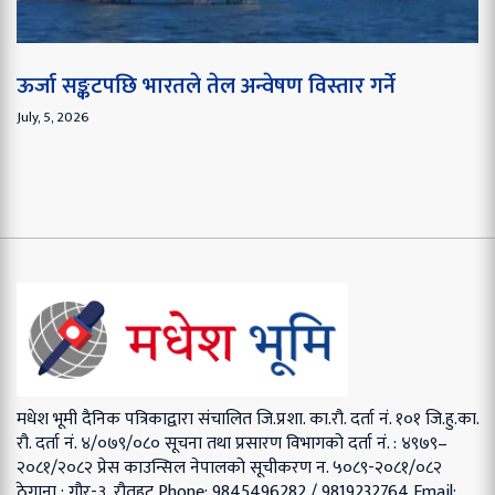
ऊर्जा सङ्कटपछि भारतले तेल अन्वेषण विस्तार गर्ने
July, 5, 2026
मधेश भूमी दैनिक पत्रिकाद्वारा संचालित
जि.प्रशा. का.रौ. दर्ता नं. १०१
जि.हु.का.
रौ. दर्ता नं. ४/०७९/०८०
सूचना तथा प्रसारण विभागको दर्ता नं. : ४९७९–
२०८१/२०८२
प्रेस काउन्सिल नेपालको सूचीकरण न. ५०८९-२०८१/०८२
ठेगाना : गौर-३, रौतहट
Phone: 9845496282 / 9819232764
Email: