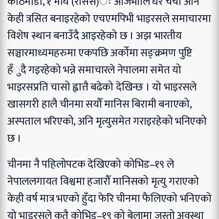
काठमाडौँ, १ माघ (रासस)ः आजभोलि धेरै चर्चा अनि
केही त्रसित बनाइरहेको एचएमपिभी भाइरसले समाचारमा
विशेष स्थान बनाउँदै आइरहेको छ । अझ भारतीय
सञ्चारमाध्यमहरुमा एकपछि अर्कोमा सङ्क्रमण पुष्टि
हँुदै गइरहेको भन्ने समाचारले नेपालमा समेत यो
भाइरसप्रति चासो ह्वात्तै बढेको देखिन्छ । यो भाइरसले
खासगरी हालै चीनमा सयौँ मानिस बिरामी बनाएको,
अस्पताल भरिएको, अनि मृत्युसमेत गराइरहेको भनिएको
छ ।
चीनमा नै पहिलोपटक देखिएको कोभिड–१९ ले
नेपाललगायत विश्वमा हजारौँ मानिसको मृत्यु गराएको
केही वर्ष मात्र भएको हुँदा फेरि चीनमा फैलिएको भनिएको
यो भाइरसले कतै कोभिड–१९ को बेलामा जस्तो अवस्था