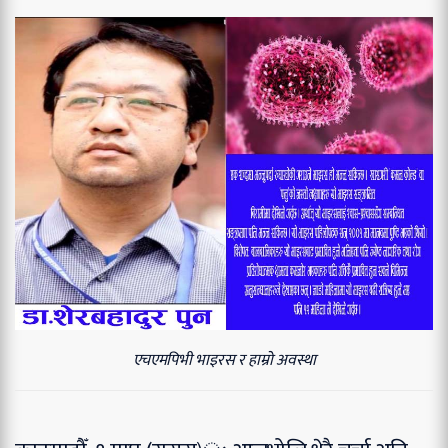
एचएमपिभी भाइरस र हाम्रो अवस्था