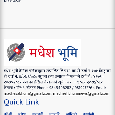
July, 5, 2026
मधेश भूमी दैनिक पत्रिकाद्वारा संचालित
जि.प्रशा. का.रौ. दर्ता नं. १०१
जि.हु.का.
रौ. दर्ता नं. ४/०७९/०८०
सूचना तथा प्रसारण विभागको दर्ता नं. : ४९७९–
२०८१/२०८२
प्रेस काउन्सिल नेपालको सूचीकरण न. ५०८९-२०८१/०८२
ठेगाना : गौर-३, रौतहट
Phone: 9845496282 / 9819232764
Email:
madhesabhumi@gmail.com
,
madheshbhuminews@gmail.com
Quick Link
कोशी
मधेश
बागमती
गण्डकी
लुम्बिनी
कर्णाली