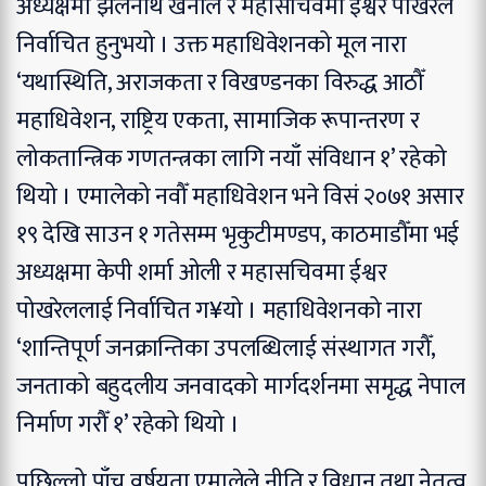
अध्यक्षमा झलनाथ खनाल र महासचिवमा ईश्वर पोखरेल
निर्वाचित हुनुभयो । उक्त महाधिवेशनको मूल नारा
‘यथास्थिति, अराजकता र विखण्डनका विरुद्ध आठौँ
महाधिवेशन, राष्ट्रिय एकता, सामाजिक रूपान्तरण र
लोकतान्त्रिक गणतन्त्रका लागि नयाँ संविधान १’ रहेको
थियो । एमालेको नवौँ महाधिवेशन भने विसं २०७१ असार
१९ देखि साउन १ गतेसम्म भृकुटीमण्डप, काठमाडौँमा भई
अध्यक्षमा केपी शर्मा ओली र महासचिवमा ईश्वर
पोखरेललाई निर्वाचित ग¥यो । महाधिवेशनको नारा
‘शान्तिपूर्ण जनक्रान्तिका उपलब्धिलाई संस्थागत गरौँ,
जनताको बहुदलीय जनवादको मार्गदर्शनमा समृद्ध नेपाल
निर्माण गरौँ १’ रहेको थियो ।
पछिल्लो पाँच वर्षयता एमालेले नीति र विधान तथा नेतृत्व