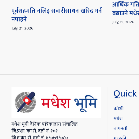
आर्थिक गति
पूर्वसहमति नलिइ सवारीसाधन खरिद गर्न
बढाउने मध
नपाइने
July, 19, 2026
July, 21, 2026
Quick 
कोशी
मधेश
मधेश भूमी दैनिक पत्रिकाद्वारा संचालित
बागमती
जि.प्रशा. का.रौ. दर्ता नं. १०१
जि.हु.का. रौ. दर्ता नं. ४/०७९/०८०
गण्डकी