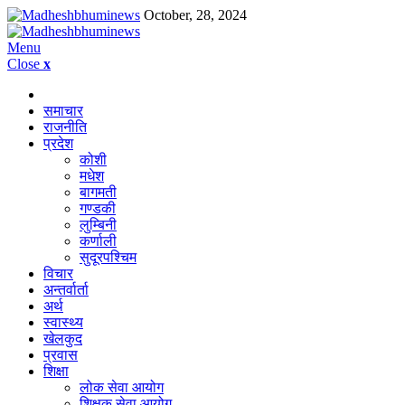
October, 28, 2024
Menu
Close
x
समाचार
राजनीति
प्रदेश
कोशी
मधेश
बागमती
गण्डकी
लुम्बिनी
कर्णाली
सुदूरपश्चिम
विचार
अन्तर्वार्ता
अर्थ
स्वास्थ्य
खेलकुद
प्रवास
शिक्षा
लोक सेवा आयोग
शिक्षक सेवा आयोग