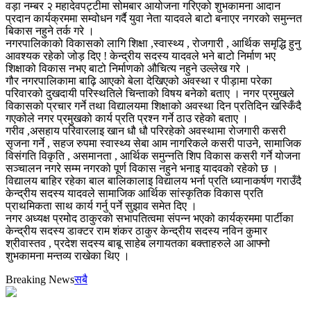
वड़ा नम्बर २ महादेवपट्टीमा सोमबार आयोजना गरिएको शुभकामना आदान
प्रदान कार्यक्रममा सम्वोधन गर्दै युवा नेता यादवले बाटो बनाएर नगरको समुन्नत
बिकास नहुने तर्क गरे ।
नगरपालिकाको विकासको लागि शिक्षा ,स्वास्थ्य , रोजगारी , आर्थिक समृद्धि हुनु
आवश्यक रहेको जोड़ दिए ! केन्द्रीय सदस्य यादवले भने बाटो निर्माण भए
शिक्षाको विकास नभए बाटो निर्माणको औचित्य नहुने उल्लेख गरे ।
गौर नगरपालिकामा बाढ़ि आएको बेला देखिएको अवस्था र पीड़ामा परेका
परिवारको दुखदायी परिस्थतिले चिन्ताको विषय बनेको बताए । नगर प्रमुखले
विकासको प्रचार गर्ने तथा विद्यालयमा शिक्षाको अवस्था दिन प्रतिदिन खस्किँदै
गएकोले नगर प्रमुखको कार्य प्रति प्रश्न गर्ने ठाउ रहेको बताए ।
गरीव ,असहाय परिवारलाइ खान धौ धौ परिरहेको अवस्थामा रोजगारी कसरी
सृजना गर्ने , सहज रुपमा स्वास्थ्य सेबा आम नागरिकले कसरी पाउने, सामाजिक
विसंगति विकृति , असमानता , आर्थिक समुन्नति शिप विकास कसरी गर्ने योजना
सञ्चालन नगरे सम्म नगरको पूर्ण विकास नहुने भनाइ यादवको रहेको छ ।
विद्यालय बाहिर रहेका बाल बालिकालाइ विद्यालय भर्ना प्रति ध्यानाकर्षण गराउँदै
केन्द्रीय सदस्य यादवले सामाजिक आर्थिक सांस्कृतिक विकास प्रति
प्राथमिकता साथ कार्य गर्नु पर्ने सुझाव समेत दिए ।
नगर अध्यक्ष प्रमोद ठाकुरको सभापतित्वमा संपन्न भएको कार्यक्रममा पार्टीका
केन्द्रीय सदस्य डाक्टर राम शंकर ठाकुर केन्द्रीय सदस्य नविन कुमार
श्रीवास्तव , प्रदेश सदस्य बाबू साहेब लगायतका बक्ताहरुले आ आफ्नो
शुभकामना मन्तव्य राखेका थिए ।
Breaking News
सबै