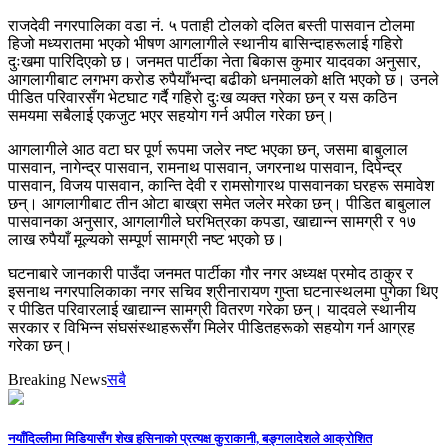
राजदेवी नगरपालिका वडा नं. ५ पताही टोलको दलित बस्ती पासवान टोलमा
हिजो मध्यरातमा भएको भीषण आगलागीले स्थानीय बासिन्दाहरूलाई गहिरो
दुःखमा पारिदिएको छ। जनमत पार्टीका नेता बिकास कुमार यादवका अनुसार,
आगलागीबाट लगभग करोड रुपैयाँभन्दा बढीको धनमालको क्षति भएको छ। उनले
पीडित परिवारसँग भेटघाट गर्दै गहिरो दुःख व्यक्त गरेका छन् र यस कठिन
समयमा सबैलाई एकजुट भएर सहयोग गर्न अपील गरेका छन्।
आगलागीले आठ वटा घर पूर्ण रूपमा जलेर नष्ट भएका छन्, जसमा बाबुलाल
पासवान, नागेन्द्र पासवान, रामनाथ पासवान, जगरनाथ पासवान, दिपेन्द्र
पासवान, विजय पासवान, कान्ति देवी र रामसोगारथ पासवानका घरहरू समावेश
छन्। आगलागीबाट तीन ओटा बाख्रा समेत जलेर मरेका छन्। पीडित बाबुलाल
पासवानका अनुसार, आगलागीले घरभित्रका कपडा, खाद्यान्न सामग्री र १७
लाख रुपैयाँ मूल्यको सम्पूर्ण सामग्री नष्ट भएको छ।
घटनाबारे जानकारी पाउँदा जनमत पार्टीका गौर नगर अध्यक्ष प्रमोद ठाकुर र
इसनाथ नगरपालिकाका नगर सचिव श्रीनारायण गुप्ता घटनास्थलमा पुगेका थिए
र पीडित परिवारलाई खाद्यान्न सामग्री वितरण गरेका छन्। यादवले स्थानीय
सरकार र विभिन्न संघसंस्थाहरूसँग मिलेर पीडितहरूको सहयोग गर्न आग्रह
गरेका छन्।
Breaking News
सबै
नयाँदिल्लीमा मिडियासँग शेख हसिनाको प्रत्यक्ष कुराकानी, बङ्गलादेशले आक्रोशित