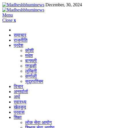
December, 30, 2024
Menu
Close
x
समाचार
राजनीति
प्रदेश
कोशी
मधेश
बागमती
गण्डकी
लुम्बिनी
कर्णाली
सुदूरपश्चिम
विचार
अन्तर्वार्ता
अर्थ
स्वास्थ्य
खेलकुद
प्रवास
शिक्षा
लोक सेवा आयोग
शिक्षक सेवा आयोग