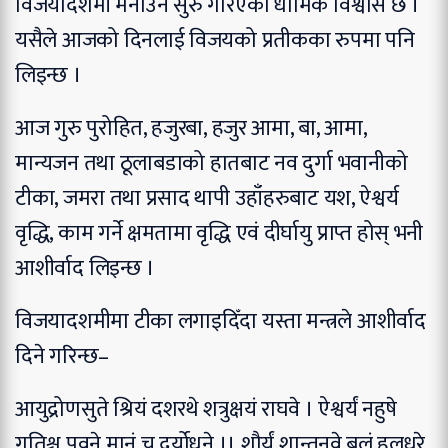
विजयादशमी मनाउन सुरु गरिएको धार्मिक विश्वास छ ।
यसैले आजको दिनलाई विजयको प्रतीकका रुपमा पनि
लिइन्छ ।
आज गुरु पुरोहित, हजुरबा, हजुर आमा, बा, आमा,
मान्यजन तथा ठूलाबडाको हातबाट नव दुर्गा भवानीको
टीका, जमरा तथा प्रसाद थापी उहाँहरुबाट यश, ऐश्वर्य
वृद्धि, काम गर्ने क्षमतामा वृद्धि एवं दीर्घायु प्राप्त होस् भनी
आशीर्वाद लिइन्छ ।
विजयादशमीमा टीका लगाइदिँदा यस्ता मन्त्रले आशीर्वाद
दिने गरिन्छ–
आयुद्रोणसुते श्रियं दशरथे शत्रुक्षयं राघवे ।
ऐश्वर्यं नहुषे
गतिश्च पवने मानं च दुर्योधने ।।
शौर्यं शान्तनवे बलं हलधरे