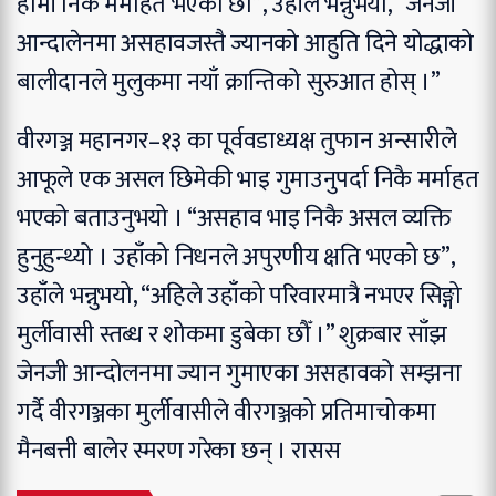
हामी निकै मर्माहत भएका छौँ”, उहाँले भन्नुभयो, “जेनजी
आन्दालेनमा असहावजस्तै ज्यानको आहुति दिने योद्धाको
बालीदानले मुलुकमा नयाँ क्रान्तिको सुरुआत होस् ।”
वीरगञ्ज महानगर–१३ का पूर्ववडाध्यक्ष तुफान अन्सारीले
आफूले एक असल छिमेकी भाइ गुमाउनुपर्दा निकै मर्माहत
भएको बताउनुभयो । “असहाव भाइ निकै असल व्यक्ति
हुनुहुन्थ्यो । उहाँको निधनले अपुरणीय क्षति भएको छ”,
उहाँले भन्नुभयो, “अहिले उहाँको परिवारमात्रै नभएर सिङ्गो
मुर्लीवासी स्तब्ध र शोकमा डुबेका छौँ ।” शुक्रबार साँझ
जेनजी आन्दोलनमा ज्यान गुमाएका असहावको सम्झना
गर्दै वीरगञ्जका मुर्लीवासीले वीरगञ्जको प्रतिमाचोकमा
मैनबत्ती बालेर स्मरण गरेका छन् । रासस