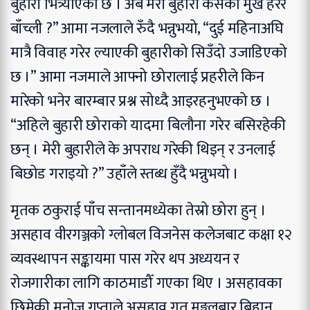
बुहारी भित्र्याएको छ । अब मेरी बुहारी कसको मुख हेरेर
बाँच्ली ?” आमा नजलाले रुँदै भन्नुभयो, “दुई महिनाअघि
मात्रै विवाह गरेर ल्याएकी बुहारीको सिउँदो उजाडिएको
छ ।” आमा नजमाले आफ्नो छोरालाई प्रहरीले किन
मारेको भनेर बारम्बार प्रश्न सोध्दै आइरहनुभएको छ ।
“अहिले बुहारी छोराको यादमा बिलौना गरेर बसिरहेकी
छन् । मेरी बुहारीले के अपराध गरेकी थिइन् र उनलाई
बिछोड गराइयो ?” उहाँले स्तब्ध हुँदै भन्नुभयो ।
मृतक ठकुराई पाँच सन्तानमध्येका तेस्रो छोरा हुन् ।
असहाव वीरगञ्जको ग्लोबल विजनेस कलेजबाट कक्षा १२
व्यवस्थापन सङ्कायमा पास गरेर थप अध्ययन र
रोजगारीका लागि काठमाडौँ गएका थिए । असहावका
छिमेकी मनोज गुप्ताले असहाव गत मङ्गलबार बिहान