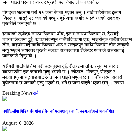
जना घाइते भएका सशस्त्र प्रहरी बल नेपालले जनाएको छ ।
विपद्का घटनामा परी ११ जना बेपत्ता भएका छन् । बाढीपहिरोबाट इलाम
जिल्लामा मात्रै २८ जनाको मत्यु र दुई जना गम्भीर घाइते भएको सशस्त्र
प्रहरीले जनाएको छ ।
इलामको सूर्योदय नगरपालिकामा पाँच, इलाम नगरपालिकामा छ, देउमाई
नगरपालिकामा दुई, फाकफोकथुम गाउँपालिकामा एक, माङ्सेबुङ गाउँपालिकामा
तीन, माइजोगमाई गाउँपालिकामा आठ र सन्दकपुर गाउँपालिकामा तीन जनाको
मृत्यु भएको सशस्त्र प्रहरी बलका सहप्रवक्ता शैलेन्द्र थापाले राससलाई
जानकारी दिनुभयो ।
यसैगरी बाढीपहिरोमा परी उदयपुरमा दुई, रौतहटमा तीन, रसुवामा चार र
काठमाडौँमा एक जनाको मृत्यु भएको छ । खोटाङ, भोजपुर, रौटहट र
मकवानपुरमा चट्याङबाट आठ जना घाइते भएका छन् । पाँचथरमा सवारी
दुर्घटनामा छ जनाको मृत्यु भएको छ, भने छ जना घाइते भएका छन् । रासस
Breaking News
सबै
नयाँदिल्लीमा मिडियासँग शेख हसिनाको प्रत्यक्ष कुराकानी, बङ्गलादेशले आक्रोशित
August, 6, 2026