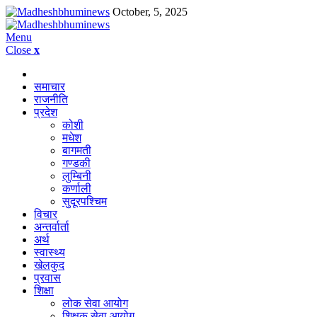
October, 5, 2025
Menu
Close
x
समाचार
राजनीति
प्रदेश
कोशी
मधेश
बागमती
गण्डकी
लुम्बिनी
कर्णाली
सुदूरपश्चिम
विचार
अन्तर्वार्ता
अर्थ
स्वास्थ्य
खेलकुद
प्रवास
शिक्षा
लोक सेवा आयोग
शिक्षक सेवा आयोग