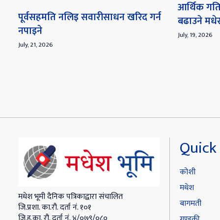
आर्थिक गति
पूर्वसहमति नलिइ सवारीसाधन खरिद गर्न
बढाउने मध
नपाइने
July, 19, 2026
July, 21, 2026
Quick 
कोशी
मधेश
मधेश भूमी दैनिक पत्रिकाद्वारा संचालित
बागमती
जि.प्रशा. का.रौ. दर्ता नं. १०१
जि.हु.का. रौ. दर्ता नं. ४/०७९/०८०
गण्डकी