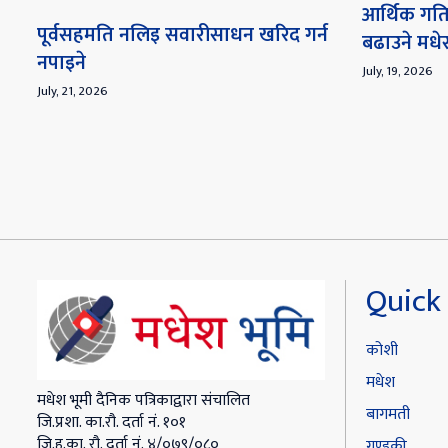
आर्थिक गति
पूर्वसहमति नलिइ सवारीसाधन खरिद गर्न
बढाउने मध
नपाइने
July, 19, 2026
July, 21, 2026
Quick 
कोशी
मधेश
मधेश भूमी दैनिक पत्रिकाद्वारा संचालित
बागमती
जि.प्रशा. का.रौ. दर्ता नं. १०१
जि.हु.का. रौ. दर्ता नं. ४/०७९/०८०
गण्डकी