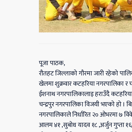
पूजा पाठक,
रौतहट जिल्लाको गौरमा जारी रहेको पालिका
खेलमा शुक्रवार कटहरिया नगरपालिका र च
ईशनाथ नगरपालिकालाइ हराउँदै कटहरिया न
चन्द्रपुर नगरपालिका विजयी भएको हो । ब
नगरपालिकाले निर्धारित २० ओभरमा ७ विक
आलम ४१ ,सुबोध यादव १८ ,अर्जुन गुप्ता १