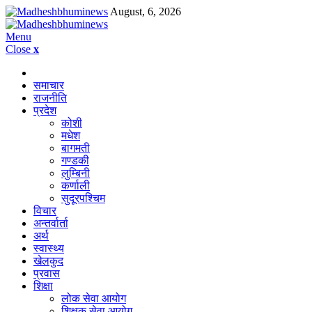
August, 6, 2026
Menu
Close
x
समाचार
राजनीति
प्रदेश
कोशी
मधेश
बागमती
गण्डकी
लुम्बिनी
कर्णाली
सुदूरपश्चिम
विचार
अन्तर्वार्ता
अर्थ
स्वास्थ्य
खेलकुद
प्रवास
शिक्षा
लोक सेवा आयोग
शिक्षक सेवा आयोग